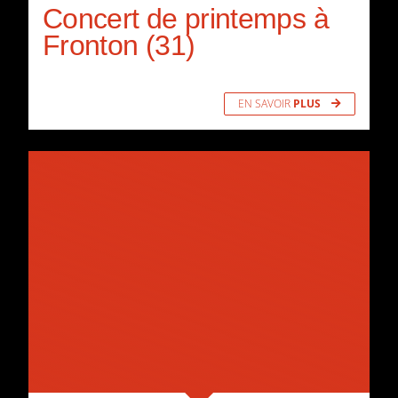
Concert de printemps à
Fronton (31)
EN SAVOIR
PLUS