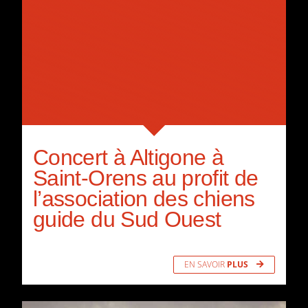
Concert à Altigone à
Saint-Orens au profit de
l’association des chiens
guide du Sud Ouest
EN SAVOIR
PLUS