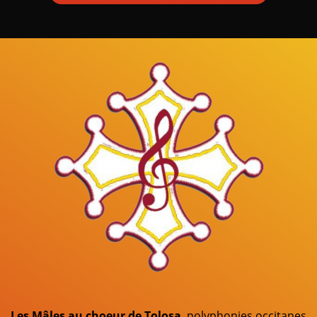
Mâles au Choeur
Les Mâles au choeur de Tolosa
, polyphonies occitanes