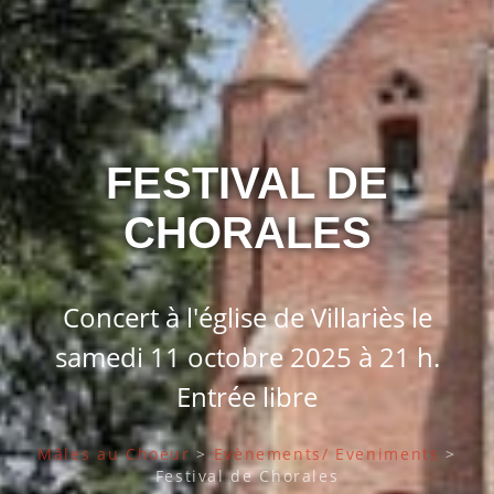
FESTIVAL DE
CHORALES
Concert à l'église de Villariès le
samedi 11 octobre 2025 à 21 h.
Entrée libre
Mâles au Choeur
>
Evènements/ Eveniments
>
Festival de Chorales