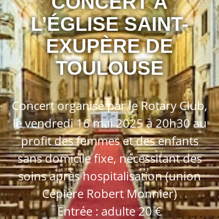
CONCERT À
L’ÉGLISE SAINT-
EXUPÈRE DE
TOULOUSE
Concert organisé par le Rotary Club,
le vendredi 16 mai 2025 à 20h30 au
profit des femmes et des enfants
sans domicile fixe, nécessitant des
soins après hospitalisation (union
Cépière Robert Monnier)
Entrée : adulte 20 €