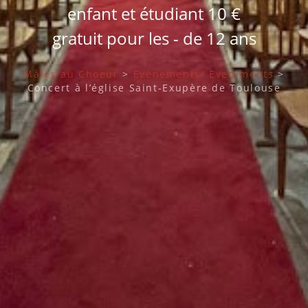
enfant et étudiant 10 €
gratuit pour les - de 12 ans
Mâles au Choeur
>
Evènements/ Eveniments
>
Concert à l’église Saint-Exupère de Toulouse