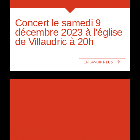
Concert le samedi 9
décembre 2023 à l’église
de Villaudric à 20h
EN SAVOIR
PLUS