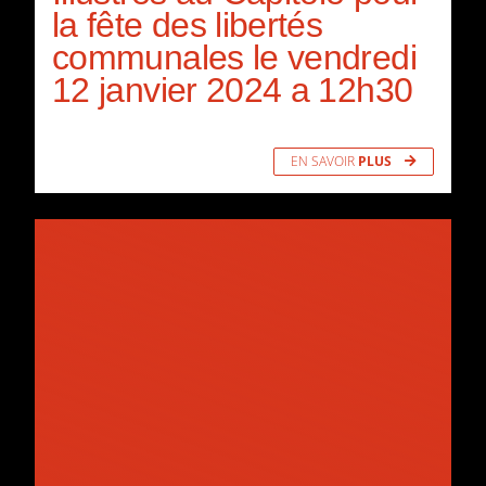
la fête des libertés
communales le vendredi
12 janvier 2024 a 12h30
EN SAVOIR
PLUS