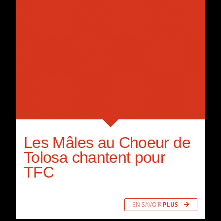
Les Mâles au Choeur de
Tolosa chantent pour
TFC
EN SAVOIR
PLUS