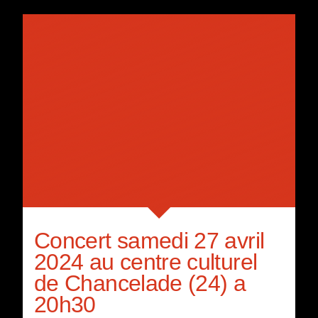
Concert samedi 27 avril
2024 au centre culturel
de Chancelade (24) a
20h30