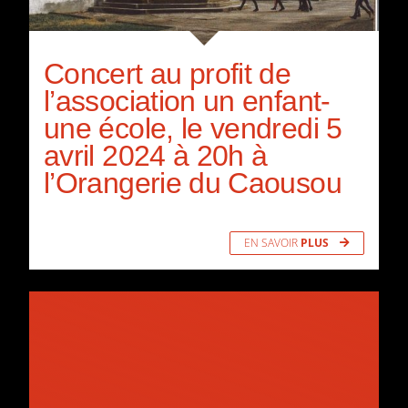
Concert au profit de
l’association un enfant-
une école, le vendredi 5
avril 2024 à 20h à
l’Orangerie du Caousou
EN SAVOIR
PLUS