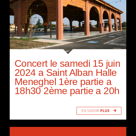
Concert le samedi 15 juin
2024 a Saint Alban Halle
Meneghel 1ère partie a
18h30 2ème partie a 20h
EN SAVOIR
PLUS