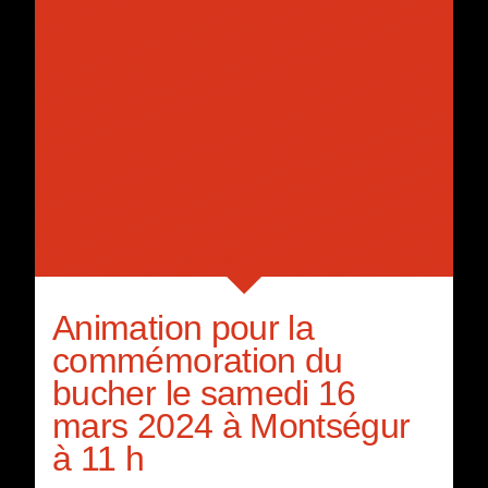
Animation pour la
commémoration du
bucher le samedi 16
mars 2024 à Montségur
à 11 h