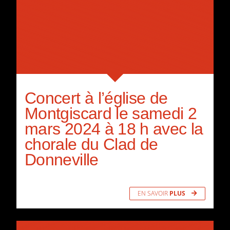
Concert à l’église de
Montgiscard le samedi 2
mars 2024 à 18 h avec la
chorale du Clad de
Donneville
EN SAVOIR
PLUS