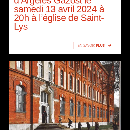
d’Argelès Gazost le
samedi 13 avril 2024 à
20h à l’église de Saint-
Lys
EN SAVOIR
PLUS