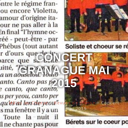
CONCERT
GRANAGUE MAI
2015
Mâles au Choeur
>
Revues de presse
>
Concert
Granague mai 2015