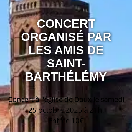
CONCERT
ORGANISÉ PAR
LES AMIS DE
SAINT-
BARTHÉLÉMY
Concert à l'église de Daux le samedi
25 octobre 2025 à 21h.
Entrée 10€