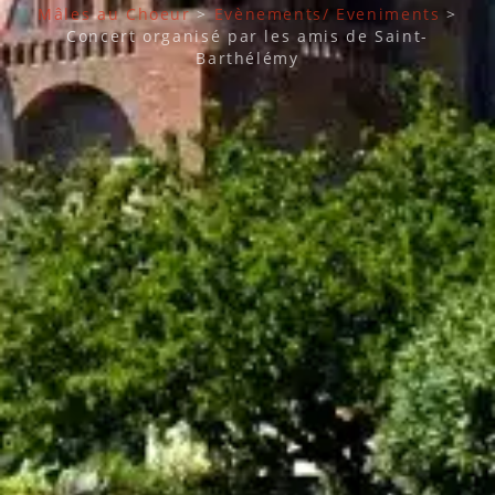
Mâles au Choeur
>
Evènements/ Eveniments
>
Concert organisé par les amis de Saint-
Barthélémy