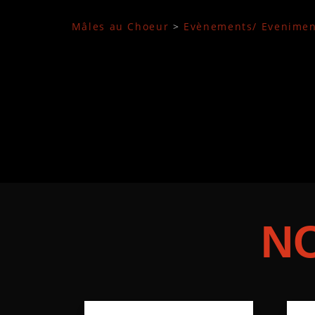
Mâles au Choeur
>
Evènements/ Evenimen
N