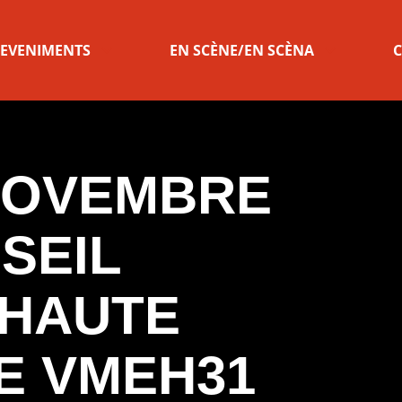
 EVENIMENTS
EN SCÈNE/EN SCÈNA
C
 NOVEMBRE
NSEIL
 HAUTE
E VMEH31