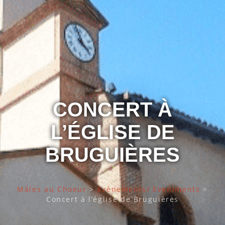
CONCERT À
L’ÉGLISE DE
BRUGUIÈRES
Mâles au Choeur
>
Evènements/ Eveniments
>
Concert à l’église de Bruguières