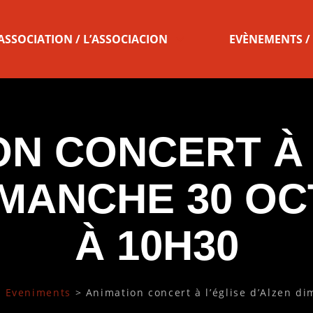
’ASSOCIATION / L’ASSOCIACION
EVÈNEMENTS /
ON CONCERT À 
IMANCHE 30 OC
À 10H30
 Eveniments
>
Animation concert à l’église d’Alzen d