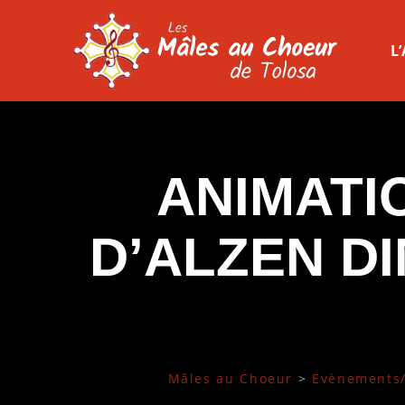
L
ANIMATI
D’ALZEN D
Mâles au Choeur
>
Evènements/