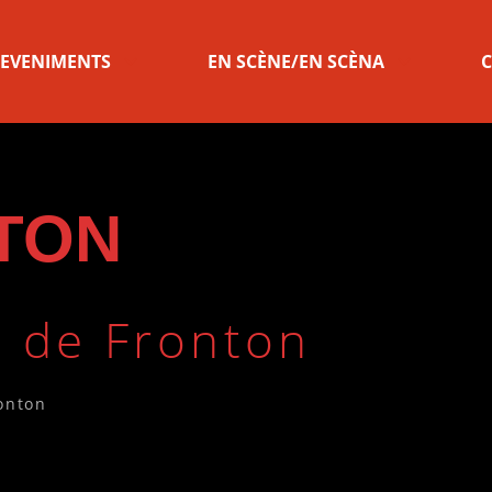
 EVENIMENTS
EN SCÈNE/EN SCÈNA
C
TON
e de Fronton
onton