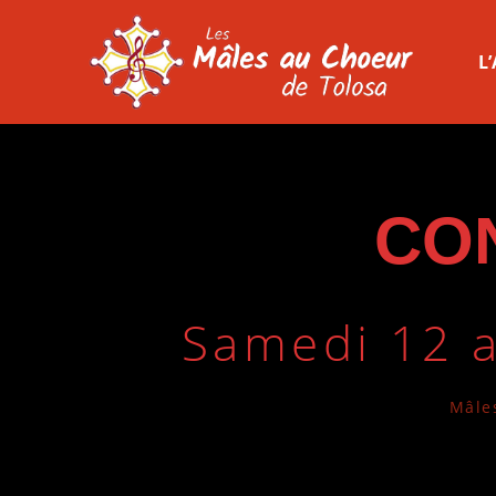
L
CO
Samedi 12 a
Mâle