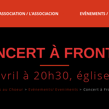
’ASSOCIATION / L’ASSOCIACION
EVÈNEMENTS /
NCERT À FRON
vril à 20h30, églis
s au Choeur
>
Evènements/ Eveniments
>
Concert à Fr